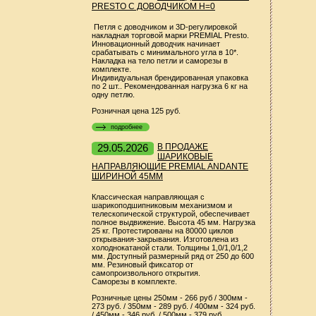
PRESTO С ДОВОДЧИКОМ Н=0
Петля с доводчиком и 3D-регулировкой
накладная торговой марки PREMIAL Presto.
Инновационный доводчик начинает
срабатывать с минимального угла в 10*.
Накладка на тело петли и саморезы в
комплекте.
Индивидуальная брендированная упаковка
по 2 шт.. Рекомендованная нагрузка 6 кг на
одну петлю.
Розничная цена 125 руб.
подробнее
29.05.2026
В ПРОДАЖЕ
ШАРИКОВЫЕ
НАПРАВЛЯЮЩИЕ PREMIAL ANDANTE
ШИРИНОЙ 45ММ
Классическая направляющая с
шарикоподшипниковым механизмом и
телескопической структурой, обеспечивает
полное выдвижение. Высота 45 мм. Нагрузка
25 кг. Протестированы на 80000 циклов
открывания-закрывания. Изготовлена из
холоднокатаной стали. Толщины 1,0/1,0/1,2
мм. Доступный размерный ряд от 250 до 600
мм. Резиновый фиксатор от
самопроизвольного открытия.
Саморезы в комплекте.
Розничные цены 250мм - 266 руб / 300мм -
273 руб. / 350мм - 289 руб. / 400мм - 324 руб.
/ 450мм - 346 руб. / 500мм - 379 руб.