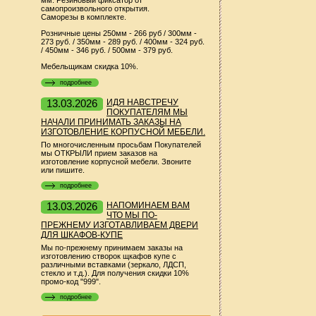
мм. Резиновый фиксатор от
самопроизвольного открытия.
Саморезы в комплекте.
Розничные цены 250мм - 266 руб / 300мм -
273 руб. / 350мм - 289 руб. / 400мм - 324 руб.
/ 450мм - 346 руб. / 500мм - 379 руб.
Мебельщикам скидка 10%.
подробнее
13.03.2026
ИДЯ НАВСТРЕЧУ
ПОКУПАТЕЛЯМ МЫ
НАЧАЛИ ПРИНИМАТЬ ЗАКАЗЫ НА
ИЗГОТОВЛЕНИЕ КОРПУСНОЙ МЕБЕЛИ.
По многочисленным просьбам Покупателей
мы ОТКРЫЛИ прием заказов на
изготовление корпусной мебели. Звоните
или пишите.
подробнее
13.03.2026
НАПОМИНАЕМ ВАМ
ЧТО МЫ ПО-
ПРЕЖНЕМУ ИЗГОТАВЛИВАЕМ ДВЕРИ
ДЛЯ ШКАФОВ-КУПЕ
Мы по-прежнему принимаем заказы на
изготовлению створок щкафов купе с
различными вставками (зеркало, ЛДСП,
стекло и т.д.). Для получения скидки 10%
промо-код "999".
подробнее