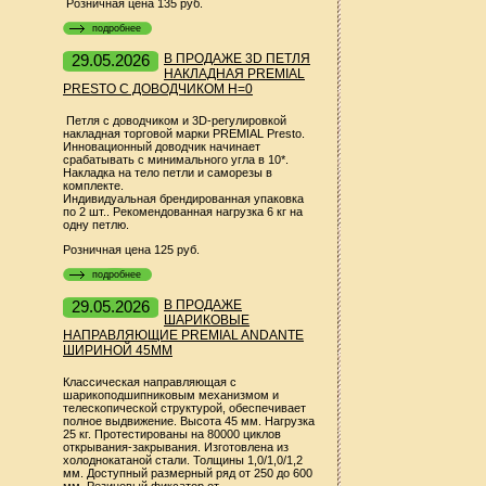
Розничная цена 135 руб.
подробнее
29.05.2026
В ПРОДАЖЕ 3D ПЕТЛЯ
НАКЛАДНАЯ PREMIAL
PRESTO С ДОВОДЧИКОМ Н=0
Петля с доводчиком и 3D-регулировкой
накладная торговой марки PREMIAL Presto.
Инновационный доводчик начинает
срабатывать с минимального угла в 10*.
Накладка на тело петли и саморезы в
комплекте.
Индивидуальная брендированная упаковка
по 2 шт.. Рекомендованная нагрузка 6 кг на
одну петлю.
Розничная цена 125 руб.
подробнее
29.05.2026
В ПРОДАЖЕ
ШАРИКОВЫЕ
НАПРАВЛЯЮЩИЕ PREMIAL ANDANTE
ШИРИНОЙ 45ММ
Классическая направляющая с
шарикоподшипниковым механизмом и
телескопической структурой, обеспечивает
полное выдвижение. Высота 45 мм. Нагрузка
25 кг. Протестированы на 80000 циклов
открывания-закрывания. Изготовлена из
холоднокатаной стали. Толщины 1,0/1,0/1,2
мм. Доступный размерный ряд от 250 до 600