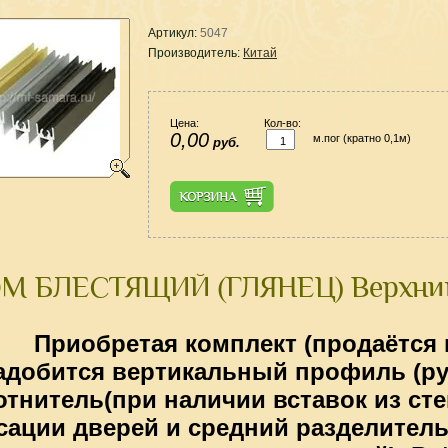
Артикул:
5047
Производитель:
Китай
Цена:
Кол-во:
0,00
м.пог (кратно 0,1м)
руб.
М БЛЕСТЯЩИЙ (ГЛЯНЕЦ) Верхний
Приобретая к
омплект
(продаётся 
адобится в
ертикальный профиль (ру
отнитель(при наличии вставок из сте
сации дверей и средний разделитель