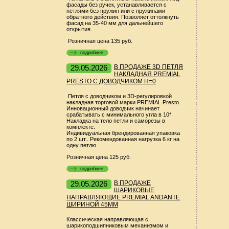
фасады без ручек, устанавливается с
петлями без пружин или с пружинами
обратного действия. Позволяет оттолкнуть
фасад на 35-40 мм для дальнейшего
открытия.
Розничная цена 135 руб.
подробнее
29.05.2026
В ПРОДАЖЕ 3D ПЕТЛЯ
НАКЛАДНАЯ PREMIAL
PRESTO С ДОВОДЧИКОМ Н=0
Петля с доводчиком и 3D-регулировкой
накладная торговой марки PREMIAL Presto.
Инновационный доводчик начинает
срабатывать с минимального угла в 10*.
Накладка на тело петли и саморезы в
комплекте.
Индивидуальная брендированная упаковка
по 2 шт.. Рекомендованная нагрузка 6 кг на
одну петлю.
Розничная цена 125 руб.
подробнее
29.05.2026
В ПРОДАЖЕ
ШАРИКОВЫЕ
НАПРАВЛЯЮЩИЕ PREMIAL ANDANTE
ШИРИНОЙ 45ММ
Классическая направляющая с
шарикоподшипниковым механизмом и