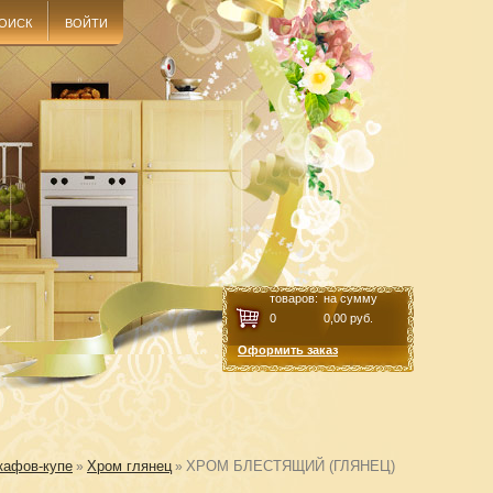
ОИСК
ВОЙТИ
товаров:
на сумму
0
0,00
руб.
Оформить заказ
кафов-купе
Хром глянец
ХРОМ БЛЕСТЯЩИЙ (ГЛЯНЕЦ)
»
»