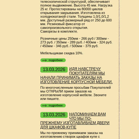
телескопической структурой, обеспечивает
полное выдвижение. Высота 45 мм. Нагрузка
25 кг. Протестированы на 80000 циклов
открывания-закрывания. Изготовлена из
холоднокатаной стали. Толщины 1,0/1,0/1,2
мм. Доступный размерный ряд от 250 до 600
мм. Резиновый фиксатор от
самопроизвольного открытия.
Саморезы в комплекте.
Розничные цены 250мм - 266 руб / 300мм -
273 руб. / 350мм - 289 руб. / 400мм - 324 руб.
/ 450мм - 346 руб. / 500мм - 379 руб.
Мебельщикам скидка 10%.
подробнее
13.03.2026
ИДЯ НАВСТРЕЧУ
ПОКУПАТЕЛЯМ МЫ
НАЧАЛИ ПРИНИМАТЬ ЗАКАЗЫ НА
ИЗГОТОВЛЕНИЕ КОРПУСНОЙ МЕБЕЛИ.
По многочисленным просьбам Покупателей
мы ОТКРЫЛИ прием заказов на
изготовление корпусной мебели. Звоните
или пишите.
подробнее
13.03.2026
НАПОМИНАЕМ ВАМ
ЧТО МЫ ПО-
ПРЕЖНЕМУ ИЗГОТАВЛИВАЕМ ДВЕРИ
ДЛЯ ШКАФОВ-КУПЕ
Мы по-прежнему принимаем заказы на
изготовлению створок щкафов купе с