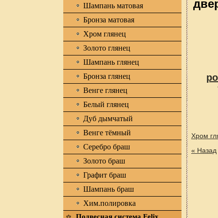
двер
Шампань матовая
Бронза матовая
Хром глянец
Золото глянец
Шампань глянец
Бронза глянец
ро
Венге глянец
Белый глянец
Дуб дымчатый
Венге тёмный
Хром гл
Серебро браш
« Назад
Золото браш
Графит браш
Шампань браш
Хим.полировка
Подвесная система Felix